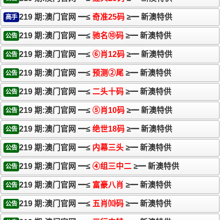
219 期:澳门官网 ━≤
奇准25码
≥━ 新澳特供
高手
219 期:澳门官网 ━≤
驰名⑩码
≥━ 新澳特供
公告
219 期:澳门官网 ━≤
⑥肖12码
≥━ 新澳特供
公告
219 期:澳门官网 ━≤
预测②尾
≥━ 新澳特供
公告
219 期:澳门官网 ━≤
二头十码
≥━ 新澳特供
公告
219 期:澳门官网 ━≤
⑤肖10码
≥━ 新澳特供
公告
219 期:澳门官网 ━≤
绝世18码
≥━ 新澳特供
公告
219 期:澳门官网 ━≤
内幕三头
≥━ 新澳特供
公告
219 期:澳门官网 ━≤
④组三中二
≥━ 新澳特供
公告
219 期:澳门官网 ━≤
富豪八肖
≥━ 新澳特供
公告
219 期:澳门官网 ━≤
五肖⑽码
≥━ 新澳特供
公告