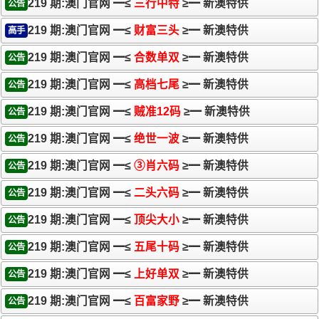
219 期:澳门官网 ━≤
三行中特
≥━ 新澳特供
公告
219 期:澳门官网 ━≤
财富三头
≥━ 新澳特供
高手
219 期:澳门官网 ━≤
合数单双
≥━ 新澳特供
公告
219 期:澳门官网 ━≤
高档七尾
≥━ 新澳特供
公告
219 期:澳门官网 ━≤
贼准12码
≥━ 新澳特供
公告
219 期:澳门官网 ━≤
绝世一波
≥━ 新澳特供
公告
219 期:澳门官网 ━≤
③肖六码
≥━ 新澳特供
公告
219 期:澳门官网 ━≤
二头六码
≥━ 新澳特供
公告
219 期:澳门官网 ━≤
顶尖大小
≥━ 新澳特供
公告
219 期:澳门官网 ━≤
五尾十码
≥━ 新澳特供
公告
219 期:澳门官网 ━≤
上好单双
≥━ 新澳特供
公告
219 期:澳门官网 ━≤
百富家野
≥━ 新澳特供
公告