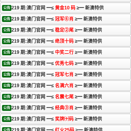
219 期:澳门官网 ━≤
黄金10 码
≥━ 新澳特供
公告
219 期:澳门官网 ━≤
冠军⑥肖
≥━ 新澳特供
公告
219 期:澳门官网 ━≤
稳定②尾
≥━ 新澳特供
公告
219 期:澳门官网 ━≤
绝顶十码
≥━ 新澳特供
公告
219 期:澳门官网 ━≤
中奖二行
≥━ 新澳特供
公告
219 期:澳门官网 ━≤
优秀七码
≥━ 新澳特供
公告
219 期:澳门官网 ━≤
冠军七肖
≥━ 新澳特供
公告
219 期:澳门官网 ━≤
名满六肖
≥━ 新澳特供
公告
219 期:澳门官网 ━≤
名震七尾
≥━ 新澳特供
公告
219 期:澳门官网 ━≤
经典③肖
≥━ 新澳特供
公告
219 期:澳门官网 ━≤
奖牌㈩码
≥━ 新澳特供
公告
219 期:澳门官网 ━≤
红火25码
≥━ 新澳特供
公告